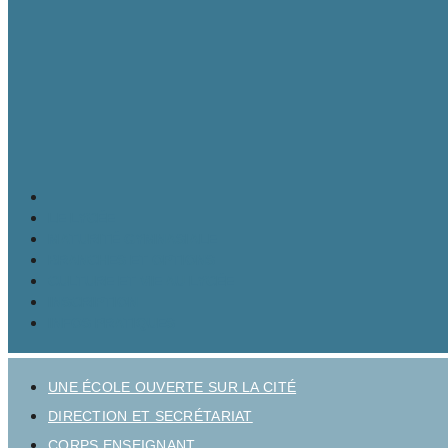
LE LYCÉE
MATURITÉ GYMNASIALE
BRANCHES ET OPTIONS
CULTURE ET VIE AU LYCÉE
INSCRIPTION
INFOS PRATIQUES
UNE ÉCOLE OUVERTE SUR LA CITÉ
DIRECTION ET SECRÉTARIAT
CORPS ENSEIGNANT