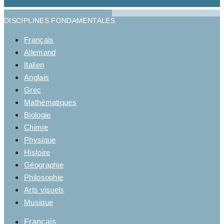
DISCIPLINES FONDAMENTALES
Français
Allemand
Italien
Anglais
Grec
Mathématiques
Biologie
Chimie
Physique
Histoire
Géographie
Philosophie
Arts visuels
Musique
Français