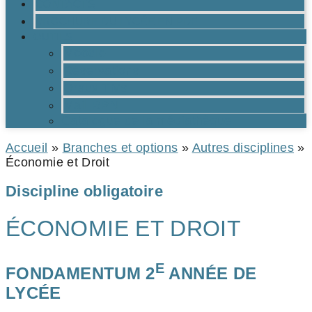
CONTACTS
BROCHURE DU LYCÉE EN PDF
OUTILS
Moodle
Réservations
Oraux TMs
Mail RPN
Catalogue de la médiathèque
Accueil
»
Branches et options
»
Autres disciplines
»
Économie et Droit
Discipline obligatoire
ÉCONOMIE ET DROIT
E
FONDAMENTUM 2
ANNÉE DE
LYCÉE