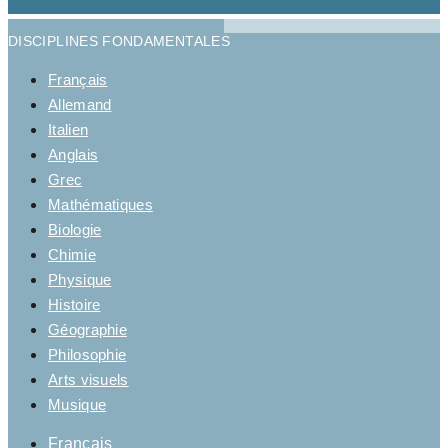
DISCIPLINES FONDAMENTALES
Français
Allemand
Italien
Anglais
Grec
Mathématiques
Biologie
Chimie
Physique
Histoire
Géographie
Philosophie
Arts visuels
Musique
Français