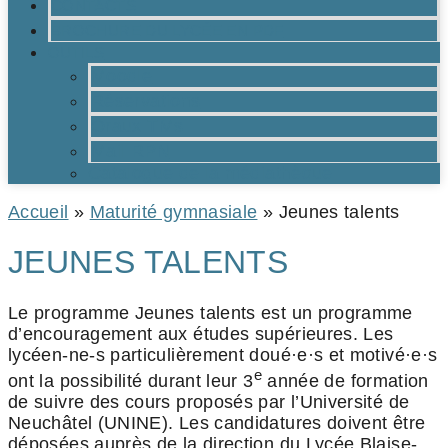
CONTACTS
BROCHURE DU LYCÉE EN PDF
OUTILS
Moodle
Réservations
Oraux TMs
Mail RPN
Catalogue de la médiathèque
Accueil
»
Maturité gymnasiale
»
Jeunes talents
JEUNES TALENTS
Le programme Jeunes talents est un programme
d’encouragement aux études supérieures. Les
lycéen-ne-s particulièrement doué·e·s et motivé·e·s
e
ont la possibilité durant leur 3
année de formation
de suivre des cours proposés par l’Université de
Neuchâtel (UNINE). Les candidatures doivent être
déposées auprès de la direction du Lycée Blaise-