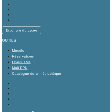
Branches et options
Culture et vie au Lycée
Inscription
Infos pratiques
Brochure du Lycée
OUTILS
Moodle
Réservations
Oraux TMs
Mail RPN
Catalogue de la médiathèque
Moodle
Réservations
Oraux TMs
Mail RPN
Catalogue de la médiathèque