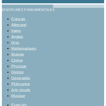
DISCIPLINES FONDAMENTALES
Français
Allemand
Italien
Anglais
Grec
Mathématiques
Biologie
Chimie
Physique
Histoire
Géographie
Philosophie
Arts visuels
Musique
Français