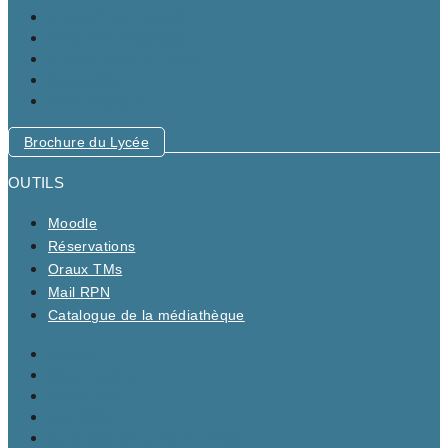
Maturité gymnasiale
Branches et options
Culture et vie au Lycée
Inscription
Infos pratiques
Brochure du Lycée
OUTILS
Moodle
Réservations
Oraux TMs
Mail RPN
Catalogue de la médiathèque
Moodle
Réservations
Oraux TMs
Mail RPN
Catalogue de la médiathèque