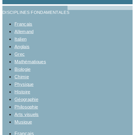
DISCIPLINES FONDAMENTALES
Français
Allemand
Italien
Anglais
Grec
Mathématiques
Biologie
Chimie
Physique
Histoire
Géographie
Philosophie
Arts visuels
Musique
Français