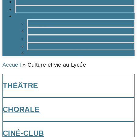
CONTACTS
BROCHURE DU LYCÉE EN PDF
OUTILS
Moodle
Réservations
Oraux TMs
Mail RPN
Catalogue de la médiathèque
Accueil
»
Culture et vie au Lycée
THÉÂTRE
CHORALE
CINÉ-CLUB