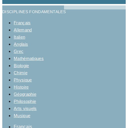
DISCIPLINES FONDAMENTALES
Français
Allemand
Italien
Anglais
Grec
Mathématiques
Biologie
Chimie
Physique
Histoire
Géographie
Philosophie
Arts visuels
Musique
Français