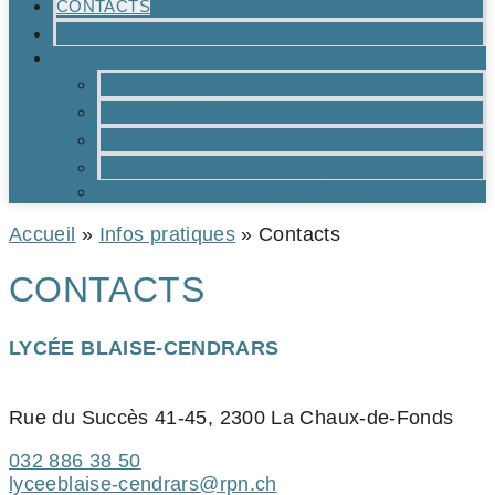
CONTACTS
BROCHURE DU LYCÉE EN PDF
OUTILS
Moodle
Réservations
Oraux TMs
Mail RPN
Catalogue de la médiathèque
Accueil
»
Infos pratiques
»
Contacts
CONTACTS
LYCÉE BLAISE-CENDRARS
Rue du Succès 41-45, 2300 La Chaux-de-Fonds
032 886 38 50
lyceeblaise-cendrars@rpn.ch