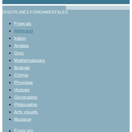
DISCIPLINES FONDAMENTALES
Français
Allemand
Italien
Anglais
Grec
Mathématiques
Biologie
Chimie
Physique
Histoire
Géographie
Philosophie
Arts visuels
Musique
Français