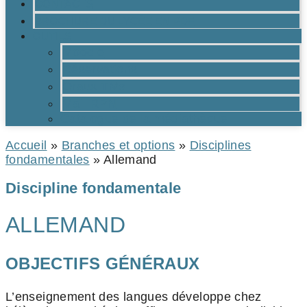
CONTACTS
BROCHURE DU LYCÉE EN PDF
OUTILS
Moodle
Réservations
Oraux TMs
Mail RPN
Catalogue de la médiathèque
Accueil
»
Branches et options
»
Disciplines
fondamentales
»
Allemand
Discipline fondamentale
ALLEMAND
OBJECTIFS GÉNÉRAUX
L’enseignement des langues développe chez