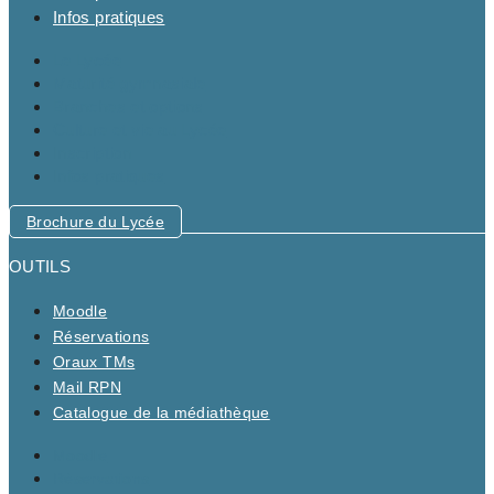
Infos pratiques
Le Lycée
Maturité gymnasiale
Branches et options
Culture et vie au Lycée
Inscription
Infos pratiques
Brochure du Lycée
OUTILS
Moodle
Réservations
Oraux TMs
Mail RPN
Catalogue de la médiathèque
Moodle
Réservations