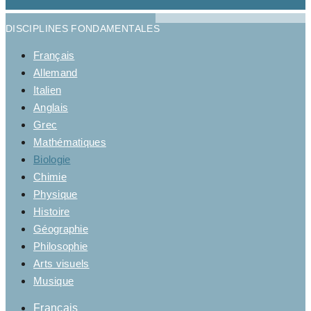
DISCIPLINES FONDAMENTALES
Français
Allemand
Italien
Anglais
Grec
Mathématiques
Biologie
Chimie
Physique
Histoire
Géographie
Philosophie
Arts visuels
Musique
Français