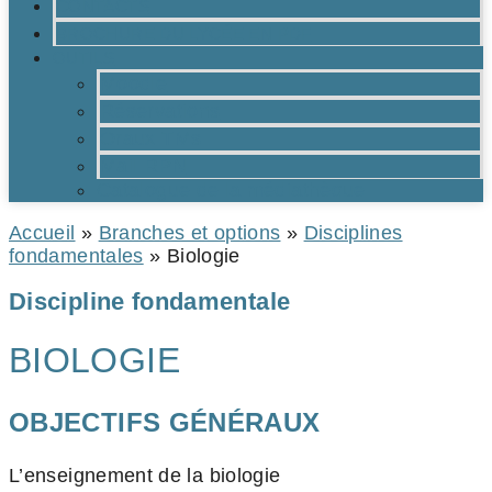
CONTACTS
BROCHURE DU LYCÉE EN PDF
OUTILS
Moodle
Réservations
Oraux TMs
Mail RPN
Catalogue de la médiathèque
Accueil
»
Branches et options
»
Disciplines
fondamentales
»
Biologie
Discipline fondamentale
BIOLOGIE
OBJECTIFS GÉNÉRAUX
L’enseignement de la biologie