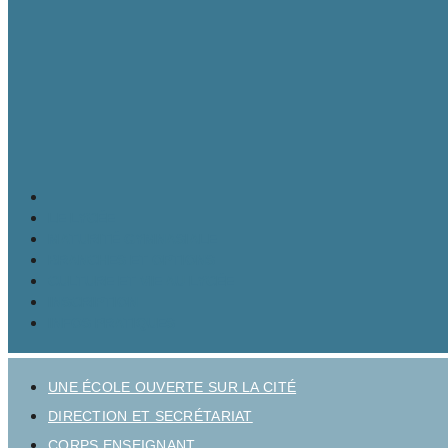
LE LYCÉE
MATURITÉ GYMNASIALE
BRANCHES ET OPTIONS
CULTURE ET VIE AU LYCÉE
INSCRIPTION
INFOS PRATIQUES
UNE ÉCOLE OUVERTE SUR LA CITÉ
DIRECTION ET SECRÉTARIAT
CORPS ENSEIGNANT