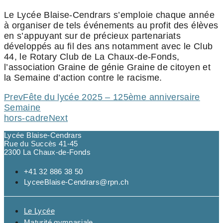
Le Lycée Blaise-Cendrars s’emploie chaque année
à organiser de tels événements au profit des élèves
en s’appuyant sur de précieux partenariats
développés au fil des ans notamment avec le Club
44, le Rotary Club de La Chaux-de-Fonds,
l’association Graine de génie Graine de citoyen et
la Semaine d’action contre le racisme.
Prev
Fête du lycée 2025 – 125ème anniversaire
Semaine
hors-cadre
Next
Lycée Blaise-Cendrars
Rue du Succès 41-45
2300 La Chaux-de-Fonds
+41 32 886 38 50
LyceeBlaise-Cendrars@rpn.ch
Le Lycée
Maturité gymnasiale