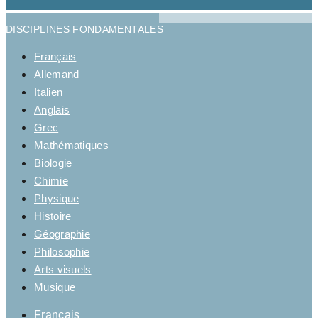
DISCIPLINES FONDAMENTALES
Français
Allemand
Italien
Anglais
Grec
Mathématiques
Biologie
Chimie
Physique
Histoire
Géographie
Philosophie
Arts visuels
Musique
Français