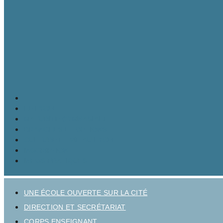
LE LYCÉE
MATURITÉ GYMNASIALE
BRANCHES ET OPTIONS
CULTURE ET VIE AU LYCÉE
INSCRIPTION
INFOS PRATIQUES
UNE ÉCOLE OUVERTE SUR LA CITÉ
DIRECTION ET SECRÉTARIAT
CORPS ENSEIGNANT