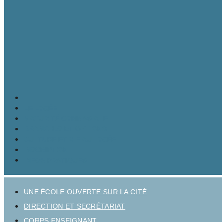
LE LYCÉE
MATURITÉ GYMNASIALE
BRANCHES ET OPTIONS
CULTURE ET VIE AU LYCÉE
INSCRIPTION
INFOS PRATIQUES
UNE ÉCOLE OUVERTE SUR LA CITÉ
DIRECTION ET SECRÉTARIAT
CORPS ENSEIGNANT