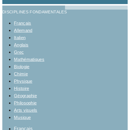
DISCIPLINES FONDAMENTALES
Français
Allemand
Italien
Anglais
Grec
Mathématiques
Biologie
Chimie
Physique
Histoire
Géographie
Philosophie
Arts visuels
Musique
Français