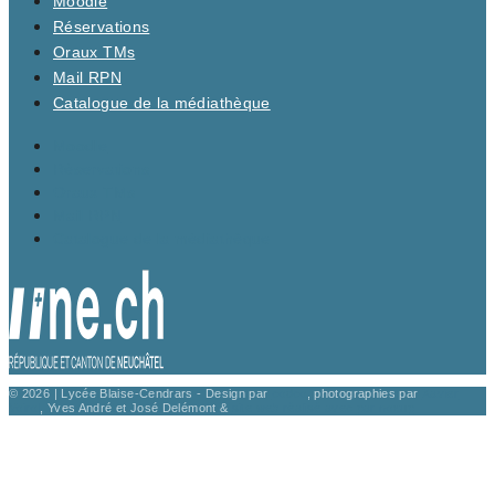
Moodle
Réservations
Oraux TMs
Mail RPN
Catalogue de la médiathèque
Moodle
Réservations
Oraux TMs
Mail RPN
Catalogue de la médiathèque
© 2026 | Lycée Blaise-Cendrars - Design par
codco
, photographies par
Xavier
Voirol
, Yves André et José Delémont &
site web réalisé avec
par noxup