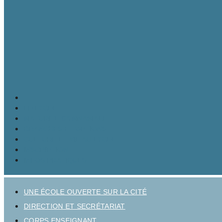
LE LYCÉE
MATURITÉ GYMNASIALE
BRANCHES ET OPTIONS
CULTURE ET VIE AU LYCÉE
INSCRIPTION
INFOS PRATIQUES
UNE ÉCOLE OUVERTE SUR LA CITÉ
DIRECTION ET SECRÉTARIAT
CORPS ENSEIGNANT