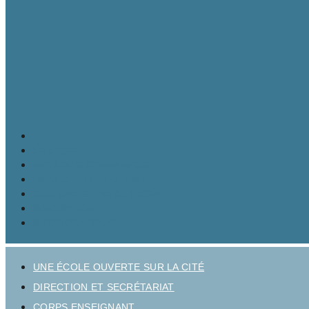
LE LYCÉE
MATURITÉ GYMNASIALE
BRANCHES ET OPTIONS
CULTURE ET VIE AU LYCÉE
INSCRIPTION
INFOS PRATIQUES
UNE ÉCOLE OUVERTE SUR LA CITÉ
DIRECTION ET SECRÉTARIAT
CORPS ENSEIGNANT