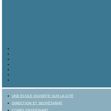
LE LYCÉE
MATURITÉ GYMNASIALE
BRANCHES ET OPTIONS
CULTURE ET VIE AU LYCÉE
INSCRIPTION
INFOS PRATIQUES
UNE ÉCOLE OUVERTE SUR LA CITÉ
DIRECTION ET SECRÉTARIAT
CORPS ENSEIGNANT