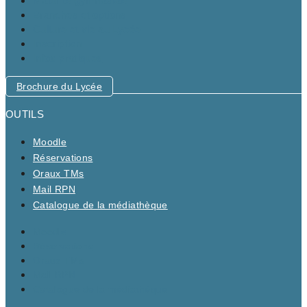
Maturité gymnasiale
Branches et options
Culture et vie au Lycée
Inscription
Infos pratiques
Brochure du Lycée
OUTILS
Moodle
Réservations
Oraux TMs
Mail RPN
Catalogue de la médiathèque
Moodle
Réservations
Oraux TMs
Mail RPN
Catalogue de la médiathèque