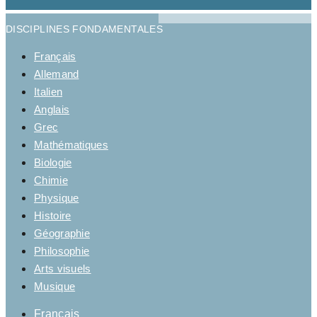
DISCIPLINES FONDAMENTALES
Français
Allemand
Italien
Anglais
Grec
Mathématiques
Biologie
Chimie
Physique
Histoire
Géographie
Philosophie
Arts visuels
Musique
Français