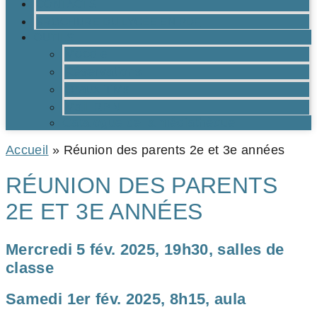
CONTACTS
BROCHURE DU LYCÉE EN PDF
OUTILS
Moodle
Réservations
Oraux TMs
Mail RPN
Catalogue de la médiathèque
Accueil
»
Réunion des parents 2e et 3e années
RÉUNION DES PARENTS
2E ET 3E ANNÉES
Mercredi 5 fév. 2025, 19h30, salles de
classe
Samedi 1er fév. 2025, 8h15, aula