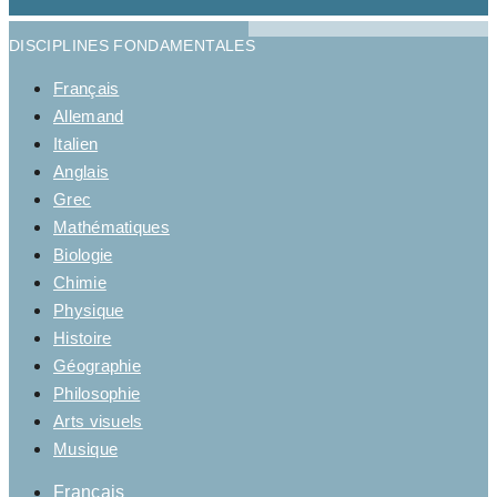
DISCIPLINES FONDAMENTALES
Français
Allemand
Italien
Anglais
Grec
Mathématiques
Biologie
Chimie
Physique
Histoire
Géographie
Philosophie
Arts visuels
Musique
Français