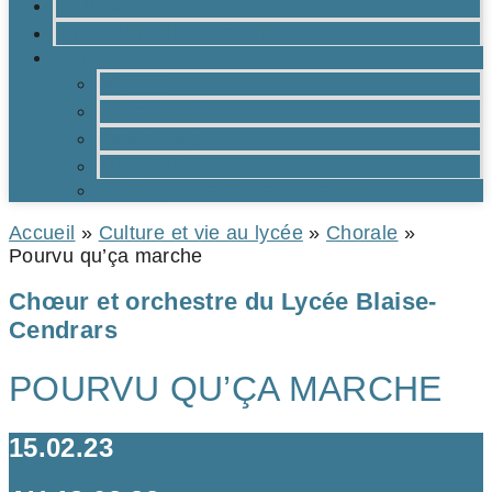
CONTACTS
BROCHURE DU LYCÉE EN PDF
OUTILS
Moodle
Réservations
Oraux TMs
Mail RPN
Catalogue de la médiathèque
Accueil
»
Culture et vie au lycée
»
Chorale
»
Pourvu qu’ça marche
Chœur et orchestre du Lycée Blaise-
Cendrars
POURVU QU’ÇA MARCHE
15.02.23