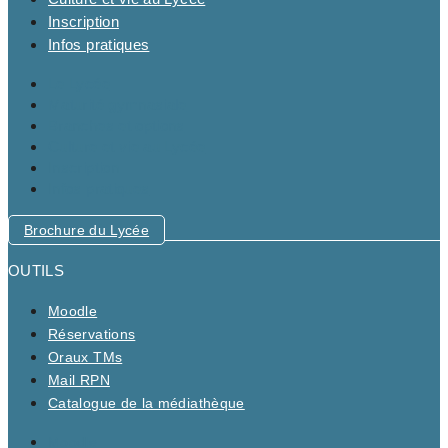
Inscription
Infos pratiques
Le Lycée
Maturité gymnasiale
Branches et options
Culture et vie au Lycée
Inscription
Infos pratiques
Brochure du Lycée
OUTILS
Moodle
Réservations
Oraux TMs
Mail RPN
Catalogue de la médiathèque
Moodle