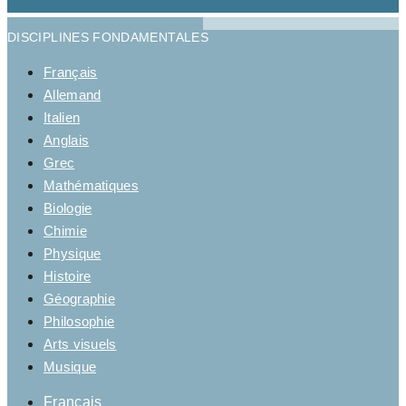
DISCIPLINES FONDAMENTALES
Français
Allemand
Italien
Anglais
Grec
Mathématiques
Biologie
Chimie
Physique
Histoire
Géographie
Philosophie
Arts visuels
Musique
Français