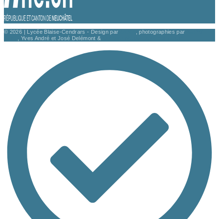
© 2026 | Lycée Blaise-Cendrars - Design par
codco
, photographies par
Xavier
Voirol
, Yves André et José Delémont &
site web réalisé avec
par noxup