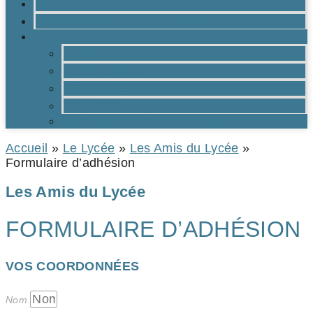
CONTACTS
BROCHURE DU LYCÉE EN PDF
OUTILS
Moodle
Réservations
Oraux TMs
Mail RPN
Catalogue de la médiathèque
Accueil
»
Le Lycée
»
Les Amis du Lycée
»
Formulaire d’adhésion
Les Amis du Lycée
FORMULAIRE D’ADHÉSION
VOS COORDONNÉES
Nom