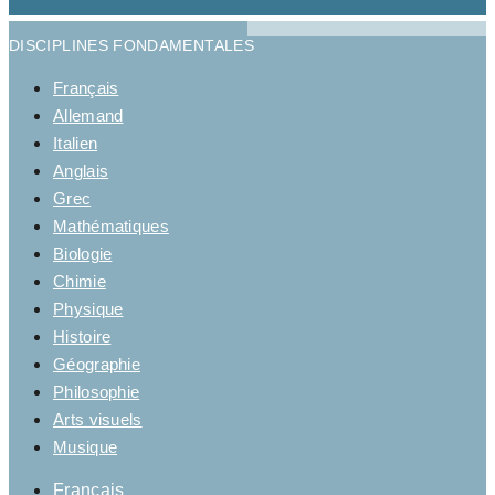
DISCIPLINES FONDAMENTALES
Français
Allemand
Italien
Anglais
Grec
Mathématiques
Biologie
Chimie
Physique
Histoire
Géographie
Philosophie
Arts visuels
Musique
Français