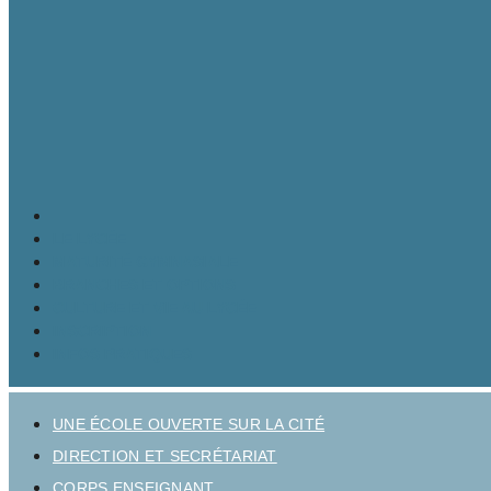
LE LYCÉE
MATURITÉ GYMNASIALE
BRANCHES ET OPTIONS
CULTURE ET VIE AU LYCÉE
INSCRIPTION
INFOS PRATIQUES
UNE ÉCOLE OUVERTE SUR LA CITÉ
DIRECTION ET SECRÉTARIAT
CORPS ENSEIGNANT