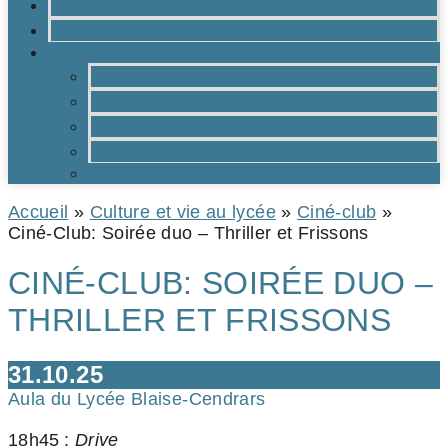
CONTACTS
BROCHURE DU LYCÉE EN PDF
OUTILS
Moodle
Réservations
Oraux TMs
Mail RPN
Catalogue de la médiathèque
Accueil
»
Culture et vie au lycée
»
Ciné-club
»
Ciné-Club: Soirée duo – Thriller et Frissons
CINÉ-CLUB: SOIRÉE DUO –
THRILLER ET FRISSONS
31.10.25
Aula du Lycée Blaise-Cendrars
18h45 :
Drive