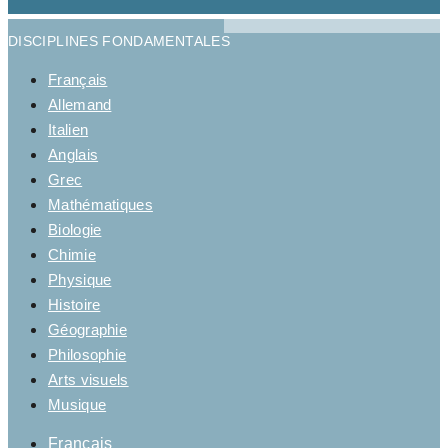
DISCIPLINES FONDAMENTALES
Français
Allemand
Italien
Anglais
Grec
Mathématiques
Biologie
Chimie
Physique
Histoire
Géographie
Philosophie
Arts visuels
Musique
Français