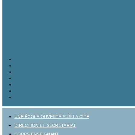
LE LYCÉE
MATURITÉ GYMNASIALE
BRANCHES ET OPTIONS
CULTURE ET VIE AU LYCÉE
INSCRIPTION
INFOS PRATIQUES
UNE ÉCOLE OUVERTE SUR LA CITÉ
DIRECTION ET SECRÉTARIAT
CORPS ENSEIGNANT